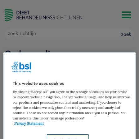
zoek
Ondervoeding
Doelgroep: Patiënten die ondervoed zijn, of een
verhoogd risico hebben op het ontwikkelen van
ondervoeding
This website uses cookies
Auteur(s):
dr. ir. Hinke Kruizenga
,
Wieke van Amsterdam
,
By clicking “Accept All” you agree to the storage of cookies on your device
Sandra Beijer
,
Getty Huisman-de Waal
,
Cora Jonkers-
to improve website navigation, analyze website usage, and help us improve
Schuitema
,
Mariël Klos
,
Wineke Remijnse-Meester
,
dr. Abel
our products and personalize content and marketing. If you choose to
reject the cookies, we only place the strictly necessary and analytical
Thijs
,
dr. ir. Michael Thieland
,
prof. dr. Ben Witteman
cookies. These do not record any information about you as a person. You
zoek
can indicate this under "manage preferences"
Privacy Statement
samenvatting