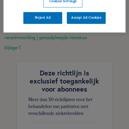
Cookies Settings
(para)medische gegevens
diëtistische gegevens
Reject All
Accept All Cookies
dieetbehandelplan
verantwoording | geraadpleegde literatuur
bijlage 1
Deze richtlijn is
exclusief toegankelijk
voor abonnees
Meer dan 50 richtlijnen voor het
behandelen van patiënten met
verschillende ziektebeelden