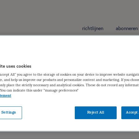
richtlijnen
abonneren
ite uses cookies
“Accept All” you agree to the storage of cookies on your device to improve website navigat
ëtist-onderzoeker, werkzaam bij IKN en lid van de Stuurgroep 
e, and help us improve our products and personalize content and marketing. If you choos
only place the strictly necessary and analytical cookies. These do not record any informa
 You can indicate this under "manage preferences"
atement
an Amsterdam
,
Sandra Beijer
,
Getty Huisman-de Waal
,
Cora Jon
 Settings
Reject All
Accept 
r. ir. Michael Thieland
,
prof. dr. Ben Witteman
of een verhoogd risico hebben op het ontwikkelen van ondervoedi