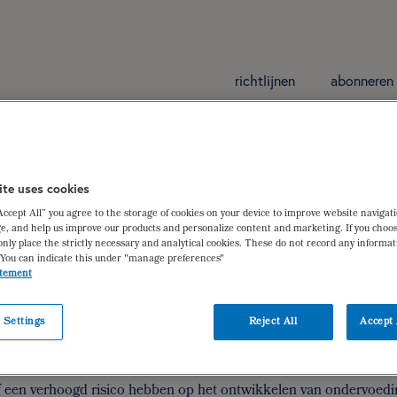
richtlijnen
abonneren
ite uses cookies
“Accept All” you agree to the storage of cookies on your device to improve website navigat
m UMC afdeling Diëtetiek & Voedingswetenschappen en lectora
e, and help us improve our products and personalize content and marketing. If you choos
only place the strictly necessary and analytical cookies. These do not record any informa
 You can indicate this under "manage preferences"
atement
 Settings
Reject All
Accept 
an Amsterdam
,
Sandra Beijer
,
Getty Huisman-de Waal
,
Cora Jon
r. ir. Michael Thieland
,
prof. dr. Ben Witteman
of een verhoogd risico hebben op het ontwikkelen van ondervoedi