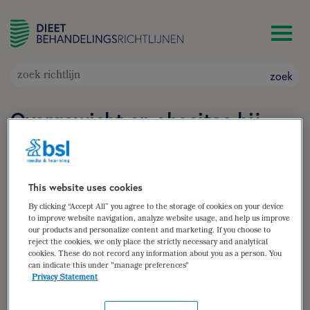
zoek
Overgewicht en obesitas bij
kinderen (in herziening)
Doelgroep: Kinderen en adolescenten met een te
hoog gewicht
This website uses cookies
Auteur(s):
Ageeth Hofsteenge
,
Berdien van Wezel
By clicking “Accept All” you agree to the storage of cookies on your device
zoek
to improve website navigation, analyze website usage, and help us improve
our products and personalize content and marketing. If you choose to
reject the cookies, we only place the strictly necessary and analytical
cookies. These do not record any information about you as a person. You
samenvatting
can indicate this under "manage preferences"
Privacy Statement
(para)medische gegevens