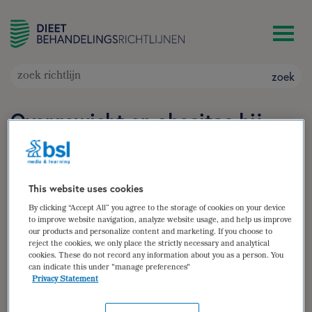
zoek
Overgewicht en obesitas bij
kinderen (in herziening)
Doelgroep: Kinderen en adolescenten met een te
hoog gewicht
This website uses cookies
Auteur(s):
Ageeth Hofsteenge
,
Berdien van Wezel
By clicking “Accept All” you agree to the storage of cookies on your device
zoek
to improve website navigation, analyze website usage, and help us improve
our products and personalize content and marketing. If you choose to
reject the cookies, we only place the strictly necessary and analytical
cookies. These do not record any information about you as a person. You
samenvatting
can indicate this under "manage preferences"
Privacy Statement
(para)medische gegevens