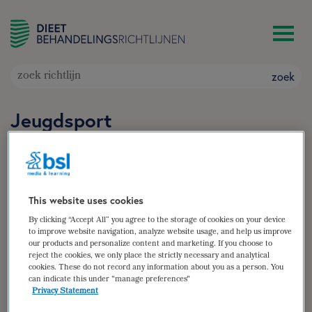
zoek
Jeugdsport
Doelgroep: Jeugdsporters in de leeftijd van 12
jaar tot 18 jaar
Auteur(s):
Shiannah Danen MSc
,
Anja van Geel BSc
,
Maaike Enthoven-Albrink BSc
This website uses cookies
zoek
By clicking “Accept All” you agree to the storage of cookies on your device
to improve website navigation, analyze website usage, and help us improve
our products and personalize content and marketing. If you choose to
samenvatting
reject the cookies, we only place the strictly necessary and analytical
cookies. These do not record any information about you as a person. You
introductie
can indicate this under "manage preferences"
Privacy Statement
algemene voedingsaanbevelingen voor jeugdsporters