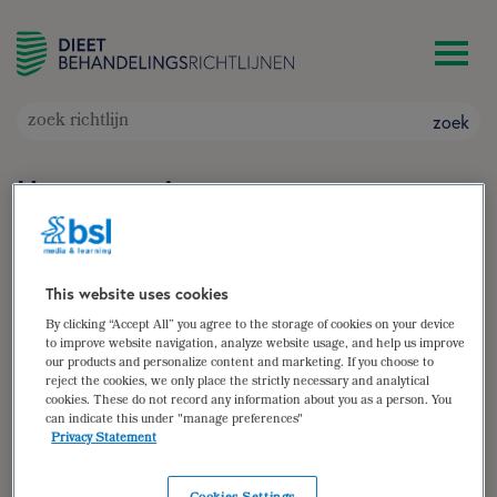
zoek
Hypertensie
Doelgroep: Volwassenen met hypertensie/hoge
bloeddruk
Auteur(s):
Anouk de Veen
,
Demi van Maanen
This website uses cookies
zoek
By clicking “Accept All” you agree to the storage of cookies on your device
to improve website navigation, analyze website usage, and help us improve
our products and personalize content and marketing. If you choose to
samenvatting
reject the cookies, we only place the strictly necessary and analytical
cookies. These do not record any information about you as a person. You
(para)medische gegevens
can indicate this under "manage preferences"
Privacy Statement
diëtistische gegevens
dieetbehandelplan