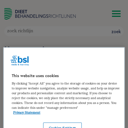
zoek
Hypertensie
Doelgroep: Volwassenen met hypertensie/hoge
bloeddruk
Auteur(s):
Anouk de Veen
,
Demi van Maanen
This website uses cookies
zoek
By clicking “Accept All” you agree to the storage of cookies on your device
to improve website navigation, analyze website usage, and help us improve
our products and personalize content and marketing. If you choose to
samenvatting
reject the cookies, we only place the strictly necessary and analytical
cookies. These do not record any information about you as a person. You
(para)medische gegevens
can indicate this under "manage preferences"
Privacy Statement
diëtistische gegevens
dieetbehandelplan