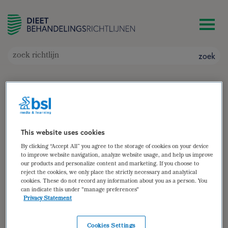
zoek
Hartfalen
Doelgroep: Volwassen patiënten met chronisch
hartfalen
Auteur(s):
Sandra Bosma
,
Brenda Hovenga
This website uses cookies
zoek
By clicking “Accept All” you agree to the storage of cookies on your device
to improve website navigation, analyze website usage, and help us improve
our products and personalize content and marketing. If you choose to
samenvatting
reject the cookies, we only place the strictly necessary and analytical
cookies. These do not record any information about you as a person. You
(para)medische gegevens
can indicate this under "manage preferences"
Privacy Statement
diëtistische gegevens
dieetbehandelplan
Cookies Settings