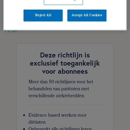
verantwoording
Reject All
Accept All Cookies
geraadpleegde literatuur
bijlage 1
Deze richtlijn is
exclusief toegankelijk
voor abonnees
Meer dan 50 richtlijnen voor het
behandelen van patiënten met
verschillende ziektebeelden
Evidence based werken voor
diëtisten
Onbeperkt alle richtlijnen lezen