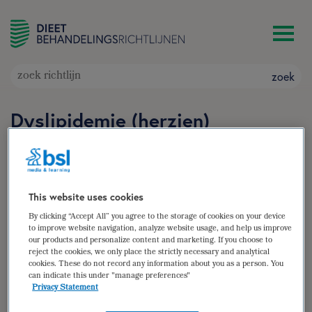
zoek
Dyslipidemie (herzien)
Doelgroep: Volwassen patiënten met
hypercholesterolemie, hypertriglyceridemie,
erfelijke vetstofwisselingsstoornis
Auteur(s):
Alie Toonstra MSc
,
Marieke van de Put MSc
,
This website uses cookies
Michelle Bisschops MSc
,
drs. Anna Kretova
By clicking “Accept All” you agree to the storage of cookies on your device
to improve website navigation, analyze website usage, and help us improve
zoek
our products and personalize content and marketing. If you choose to
reject the cookies, we only place the strictly necessary and analytical
cookies. These do not record any information about you as a person. You
samenvatting
can indicate this under "manage preferences"
Privacy Statement
(para)medische gegevens