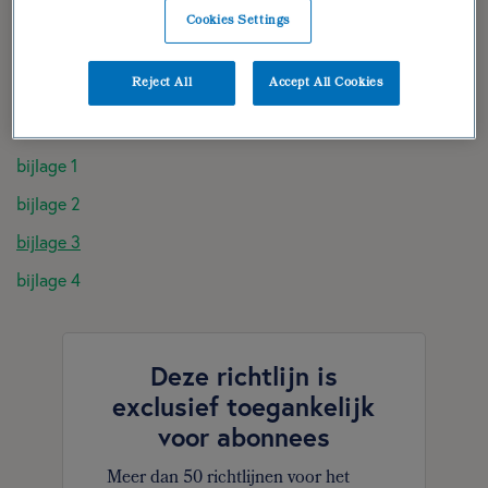
diëtistische gegevens
Cookies Settings
dieetbehandelplan
Reject All
Accept All Cookies
verantwoording
geraadpleegde literatuur
bijlage 1
bijlage 2
bijlage 3
bijlage 4
Deze richtlijn is
exclusief toegankelijk
voor abonnees
Meer dan 50 richtlijnen voor het