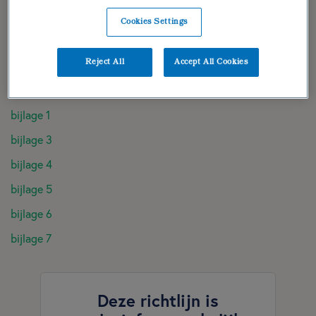
dieetbehandelplan
Cookies Settings
verantwoording
Reject All
Accept All Cookies
geraadpleegde literatuur
bijlage 2
bijlage 1
bijlage 3
bijlage 4
bijlage 5
bijlage 6
bijlage 7
Deze richtlijn is