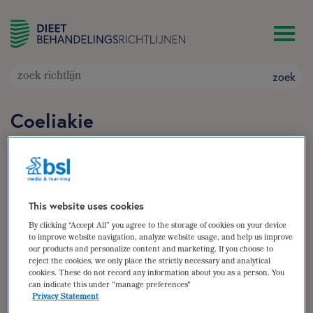
zoek
Coeliakie
Doelgroep: Volwassenen en kinderen met
coeliakie en andere glutengerelateerde
aandoeningen
Auteur(s):
Maaike van Bree MSc
,
Gaby Herweijer MSc
This website uses cookies
zoek
By clicking “Accept All” you agree to the storage of cookies on your device
to improve website navigation, analyze website usage, and help us improve
our products and personalize content and marketing. If you choose to
samenvatting
reject the cookies, we only place the strictly necessary and analytical
cookies. These do not record any information about you as a person. You
(para)medische gegevens
can indicate this under "manage preferences"
Privacy Statement
diëtistische gegevens