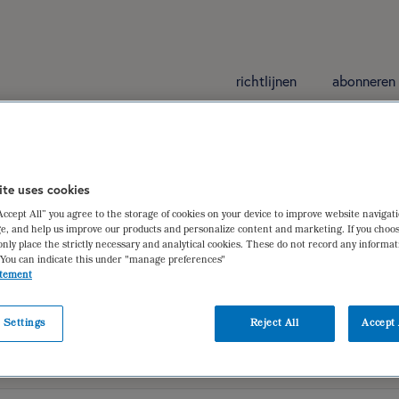
richtlijnen
abonneren
ite uses cookies
“Accept All” you agree to the storage of cookies on your device to improve website navigat
en met coeliakie en andere glutengerelateerde 
e, and help us improve our products and personalize content and marketing. If you choos
only place the strictly necessary and analytical cookies. These do not record any informa
ijer MSc
 You can indicate this under "manage preferences"
atement
 Settings
Reject All
Accept 
iëtistische gegevens
dieetbehandelplan
verantwoording
ge
bijlage 6
bijlage 7