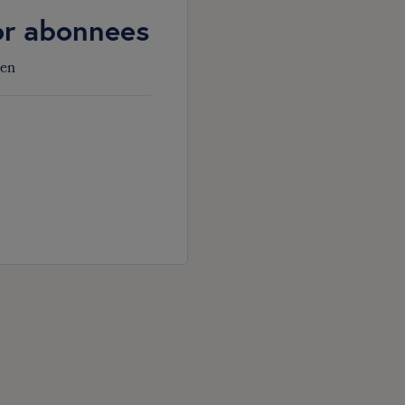
oor abonnees
den