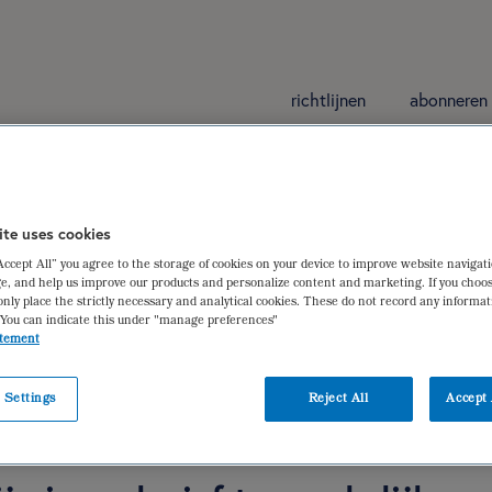
richtlijnen
abonneren
rurgie (herzien)
ite uses cookies
“Accept All” you agree to the storage of cookies on your device to improve website navigat
 bariatrische chirurgie
e, and help us improve our products and personalize content and marketing. If you choos
only place the strictly necessary and analytical cookies. These do not record any informa
 Nagtegaal
,
Annemieke Izeboud-van Faassen
 You can indicate this under "manage preferences"
atement
 Settings
Reject All
Accept 
iëtistische gegevens
dieetbehandelplan
verantwoording
ge