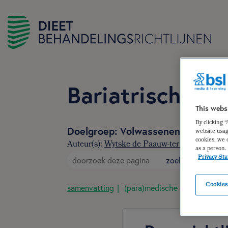
Bariatrische chi
This webs
By clicking 
Doelgroep: Volwassenen voor en na
website usag
cookies, we 
Auteur(s):
Wytske de Paauw-ter Haar
,
Sandra
as a person.
Privacy St
zoek
Cookies
samenvatting
(para)medische gegevens
d