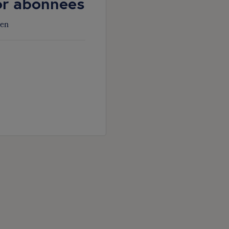
oor abonnees
den