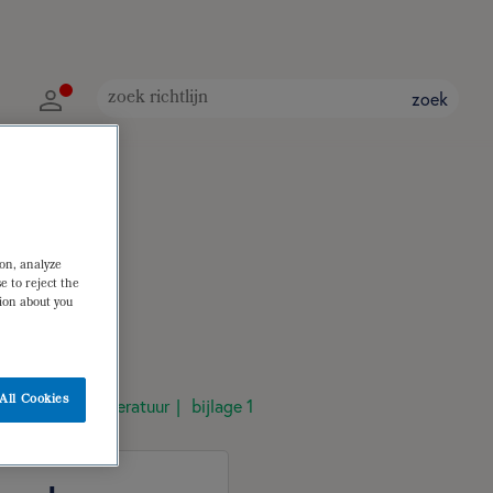
zoek
ion, analyze
e to reject the
tion about you
All Cookies
raadpleegde literatuur
bijlage 1