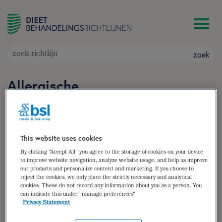
zoek
Allergische
voedselovergevoeligheid
Doelgroep: Kinderen vanaf 1 jaar en volwassenen
met een allergische voedselovergevoeligheid
This website uses cookies
Auteur(s):
Anouska Michelsen-Huisman
,
Dieuwke
By clicking “Accept All” you agree to the storage of cookies on your device
Schregardus
,
Jessica van der Velde-Elbersen
to improve website navigation, analyze website usage, and help us improve
our products and personalize content and marketing. If you choose to
zoek
reject the cookies, we only place the strictly necessary and analytical
cookies. These do not record any information about you as a person. You
can indicate this under "manage preferences"
samenvatting
Privacy Statement
(para)medische gegevens