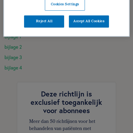
Cookies Settings
diëtistische gegevens
dieetbehandelplan
Reject All
Accept All Cookies
verantwoording | geraadpleegde literatuur
bijlage 1
bijlage 2
bijlage 3
bijlage 4
Deze richtlijn is
exclusief toegankelijk
voor abonnees
Meer dan 50 richtlijnen voor het
behandelen van patiënten met