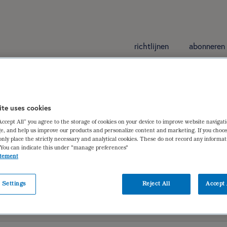
richtlijnen
abonneren
edselovergevoeligheid
ite uses cookies
“Accept All” you agree to the storage of cookies on your device to improve website navigat
en volwassenen met een allergische voedseloverg
e, and help us improve our products and personalize content and marketing. If you choos
only place the strictly necessary and analytical cookies. These do not record any informa
uwke Schregardus
,
Jessica van der Velde-Elbersen
 You can indicate this under "manage preferences"
atement
 Settings
Reject All
Accept 
iëtistische gegevens
dieetbehandelplan
verantwoording | ger