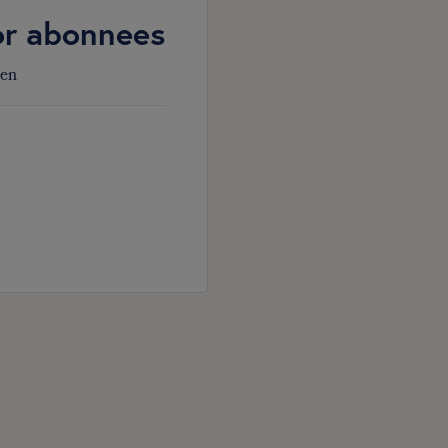
oor abonnees
den