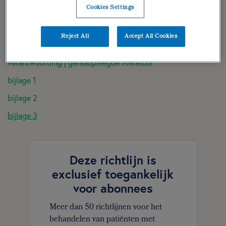
Cookies Settings
(para)medische gegevens
diëtistische gegevens
Reject All
Accept All Cookies
dieetbehandelplan
verantwoording | geraadpleegde literatuur
bijlage 1
bijlage 2
bijlage 3
Deze richtlijn is
exclusief toegankelijk
voor abonnees
Meer dan 50 richtlijnen voor het
behandelen van patiënten met