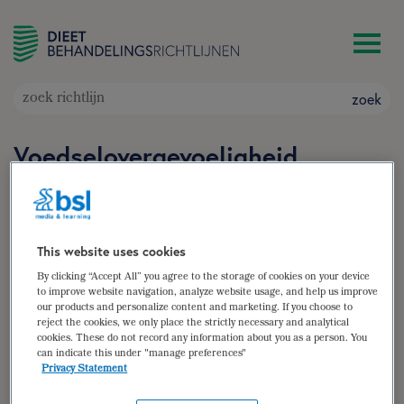
zoek
Voedselovergevoeligheid
(allergische en niet-allergische)
bij zuigelingen
Doelgroep: Zuigelingen (0-1 jaar) met bewezen
This website uses cookies
allergische of niet-allergische
By clicking “Accept All” you agree to the storage of cookies on your device
voedselovergevoeligheid
to improve website navigation, analyze website usage, and help us improve
our products and personalize content and marketing. If you choose to
Auteur(s):
Quirina Engels
reject the cookies, we only place the strictly necessary and analytical
cookies. These do not record any information about you as a person. You
zoek
can indicate this under "manage preferences"
Privacy Statement
samenvatting