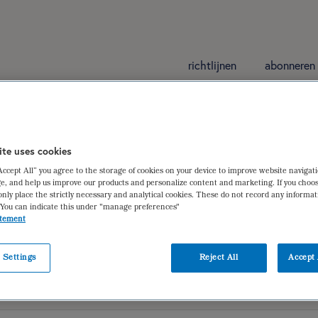
richtlijnen
abonneren
hiumgebruik
ite uses cookies
“Accept All” you agree to the storage of cookies on your device to improve website navigat
olaire-stemmingsstoornis
e, and help us improve our products and personalize content and marketing. If you choos
only place the strictly necessary and analytical cookies. These do not record any informa
issen-Boskaljon
,
Rosa van Hoorn
 You can indicate this under "manage preferences"
atement
 Settings
Reject All
Accept 
iëtistische gegevens
dieetbehandelplan
verantwoording | ger