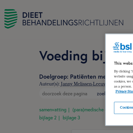
Voeding bij lit
This webs
By clicking 
Doelgroep: Patiënten met een bip
website usag
cookies, we 
Auteur(s):
Janny Melissen-Leeuwen
,
Anke Pru
as a person.
Privacy St
zoek
Cookies
samenvatting
(para)medische gegevens
d
bijlage 2
bijlage 3