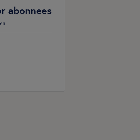
oor abonnees
den