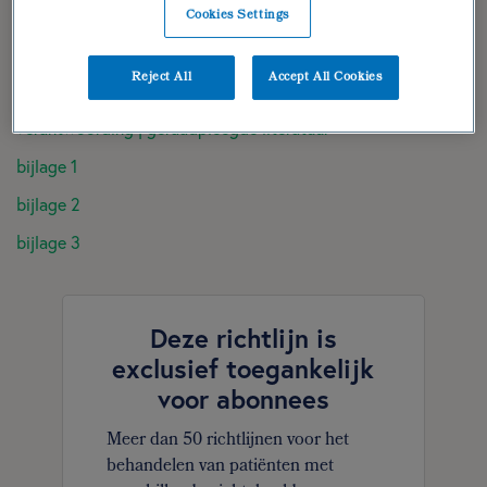
(para)medische gegevens
Cookies Settings
diëtistische gegevens
Reject All
Accept All Cookies
dieetbehandelplan
verantwoording | geraadpleegde literatuur
bijlage 1
bijlage 2
bijlage 3
Deze richtlijn is
exclusief toegankelijk
voor abonnees
Meer dan 50 richtlijnen voor het
behandelen van patiënten met