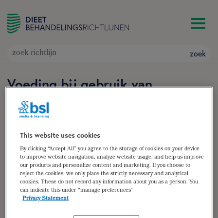
zoek
Voeding bij gebruik van
atypische antipsychotica
Doelgroep: Patiënten (volwassenen, ouderen en
adolescenten) die gestart zijn met het gebruik
This website uses cookies
van atypische antipsychotica of deze medicatie
By clicking “Accept All” you agree to the storage of cookies on your device
reeds gebruiken
to improve website navigation, analyze website usage, and help us improve
Auteur(s):
Rosa van Hoorn
,
Anke Pruissen-Boskaljon
our products and personalize content and marketing. If you choose to
reject the cookies, we only place the strictly necessary and analytical
zoek
cookies. These do not record any information about you as a person. You
can indicate this under "manage preferences"
Privacy Statement
samenvatting