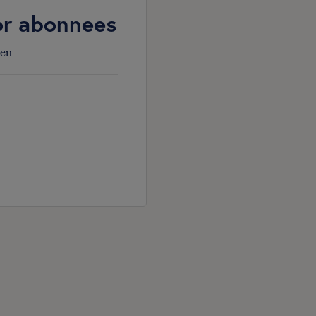
oor abonnees
den