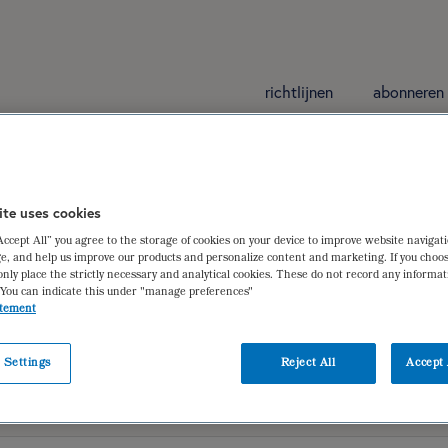
richtlijnen
abonneren
gsgebruik (in herzieni
ite uses cookies
“Accept All” you agree to the storage of cookies on your device to improve website navigat
ssenen die een drugsverslaving hebben of hebb
e, and help us improve our products and personalize content and marketing. If you choos
only place the strictly necessary and analytical cookies. These do not record any informa
on
,
Janny Melissen-Leeuwen
 You can indicate this under "manage preferences"
atement
 Settings
Reject All
Accept 
iëtistische gegevens
dieetbehandelplan
verantwoording | ger