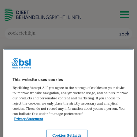
zoek
Sondevoeding
Doelgroep: Patiënten die volledig of gedeeltelijk
afhankelijk zijn van sondevoeding
Auteur(s):
Michelle van Rede
This website uses cookies
zoek
By clicking “Accept All” you agree to the storage of cookies on your device
to improve website navigation, analyze website usage, and help us improve
our products and personalize content and marketing. If you choose to
samenvatting
reject the cookies, we only place the strictly necessary and analytical
cookies. These do not record any information about you as a person. You
(para)medische gegevens
can indicate this under "manage preferences"
Privacy Statement
diëtistische gegevens
dieetbehandelplan
Cookies Settings