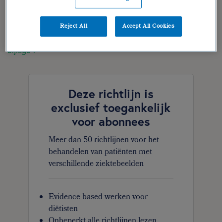
feedback
Reject All
Accept All Cookies
geraadpleegde literatuur
bijlage 1
Deze richtlijn is
exclusief toegankelijk
voor abonnees
Meer dan 50 richtlijnen voor het
behandelen van patiënten met
verschillende ziektebeelden
Evidence based werken voor
diëtisten
Onbeperkt alle richtlijnen lezen