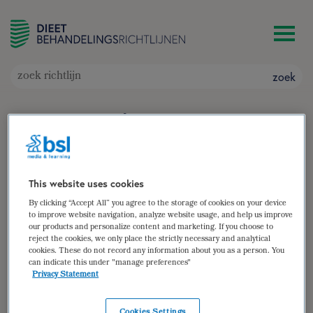
zoek
Lactose-intolerantie
Doelgroep: Kinderen en volwassenen met
vermeende of bewezen lactose-intolerantie
Auteur(s):
Irene Salverda
,
Melanie Panis
,
Willemieke van
This website uses cookies
Dijk-Trouwborst
By clicking “Accept All” you agree to the storage of cookies on your device
zoek
to improve website navigation, analyze website usage, and help us improve
our products and personalize content and marketing. If you choose to
reject the cookies, we only place the strictly necessary and analytical
cookies. These do not record any information about you as a person. You
samenvatting
can indicate this under "manage preferences"
Privacy Statement
(para)medische gegevens
diëtistische gegevens
Cookies Settings