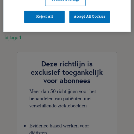
dieetbehandelplan
verantwoording
Reject All
Accept All Cookies
geraadpleegde literatuur
bijlage 1
Deze richtlijn is
exclusief toegankelijk
voor abonnees
Meer dan 50 richtlijnen voor het
behandelen van patiënten met
verschillende ziektebeelden
Evidence based werken voor
diëtisten