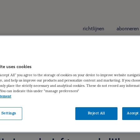
richtlijnen
abonneren
ritis
ite uses cookies
“Accept All” you agree to the storage of cookies on your device to improve website navigat
de artritis
e, and help us improve our products and personalize content and marketing. If you choos
only place the strictly necessary and analytical cookies. These do not record any informa
 You can indicate this under "manage preferences"
atement
 Settings
Reject All
Accept 
iëtistische gegevens
dieetbehandelplan
verantwoording | ger