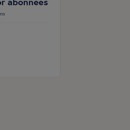
oor abonnees
den