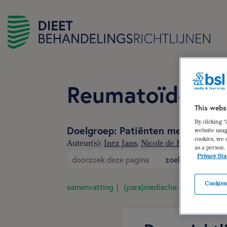
Reumatoïde art
This webs
By clicking 
Doelgroep: Patiënten met reumatoï
website usag
cookies, we 
Auteur(s):
Inez Jans
,
Nicole de Roos
as a person.
Privacy St
zoek
Cookies
samenvatting
(para)medische gegevens
d