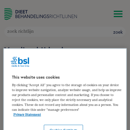
zoek
Voeding bij kanker
Doelgroep: Patiënten met kanker
Auteur(s):
Janka Dommerholt
zoek
This website uses cookies
By clicking “Accept All” you agree to the storage of cookies on your device
samenvatting
to improve website navigation, analyze website usage, and help us improve
our products and personalize content and marketing. If you choose to
reject the cookies, we only place the strictly necessary and analytical
(para)medische gegevens
cookies. These do not record any information about you as a person. You
can indicate this under "manage preferences"
diëtistische gegevens
Privacy Statement
dieetbehandelplan 1 – voedingstoestand