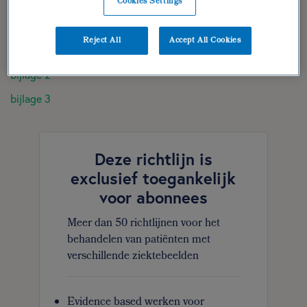
Cookies Settings
dieetbehandelplan 2 – klachten
feedbackgroep | geraadpleegde literatuur
Reject All
Accept All Cookies
bijlage 1
bijlage 2
bijlage 3
Deze richtlijn is
exclusief toegankelijk
voor abonnees
Meer dan 50 richtlijnen voor het
behandelen van patiënten met
verschillende ziektebeelden
Evidence based werken voor