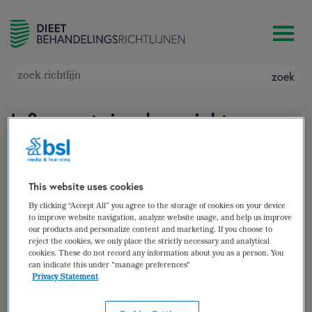
zoek
Inflammatoire darmziekten
(Inflammatory Bowel Disease,
IBD)
Doelgroep: Volwassenen met de ziekte van Crohn
This website uses cookies
of colitis ulcerosa
By clicking “Accept All” you agree to the storage of cookies on your device
to improve website navigation, analyze website usage, and help us improve
Auteur(s):
Corine Helfrich
,
Anne van Dijk
,
dr. ir. Nicolette
our products and personalize content and marketing. If you choose to
Wierdsma
reject the cookies, we only place the strictly necessary and analytical
cookies. These do not record any information about you as a person. You
zoek
can indicate this under "manage preferences"
Privacy Statement
samenvatting