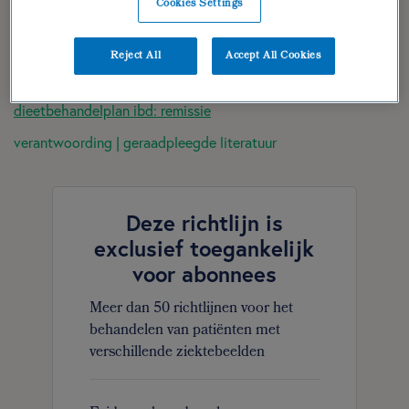
Cookies Settings
(para)medische gegevens
diëtistische gegevens
Reject All
Accept All Cookies
dieetbehandelplan ibd: exacerbatie
dieetbehandelplan ibd: remissie
verantwoording | geraadpleegde literatuur
Deze richtlijn is
exclusief toegankelijk
voor abonnees
Meer dan 50 richtlijnen voor het
behandelen van patiënten met
verschillende ziektebeelden