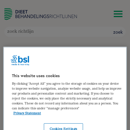
zoek
Duchenne spierdystrofie
Doelgroep: Patiënten met Duchenne spierdystrofie
Auteur(s):
Coby Wijnen
zoek
This website uses cookies
By clicking “Accept All” you agree to the storage of cookies on your device
to improve website navigation, analyze website usage, and help us improve
samenvatting
our products and personalize content and marketing. If you choose to
reject the cookies, we only place the strictly necessary and analytical
(para)medische gegevens
cookies. These do not record any information about you as a person. You
can indicate this under "manage preferences"
diëtistische gegevens
Privacy Statement
dieetbehandelplan
Cookies Settings