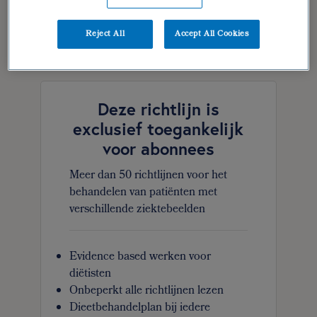
verantwoording
Reject All
Accept All Cookies
geraadpleegde literatuur
Deze richtlijn is
exclusief toegankelijk
voor abonnees
Meer dan 50 richtlijnen voor het
behandelen van patiënten met
verschillende ziektebeelden
Evidence based werken voor
diëtisten
Onbeperkt alle richtlijnen lezen
Dieetbehandelplan bij iedere