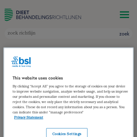
zoek
Cystic fibrosis (herzien)
Doelgroep: Kinderen en volwassenen met cystic
fibrosis
Auteur(s):
Jade Schrijver
,
Elmi Wopereis
This website uses cookies
By clicking “Accept All” you agree to the storage of cookies on your device
zoek
to improve website navigation, analyze website usage, and help us improve
our products and personalize content and marketing. If you choose to
reject the cookies, we only place the strictly necessary and analytical
samenvatting
cookies. These do not record any information about you as a person. You
can indicate this under "manage preferences"
(para)medische gegevens
Privacy Statement
diëtistische gegevens
Cookies Settings
dieetbehandelplan