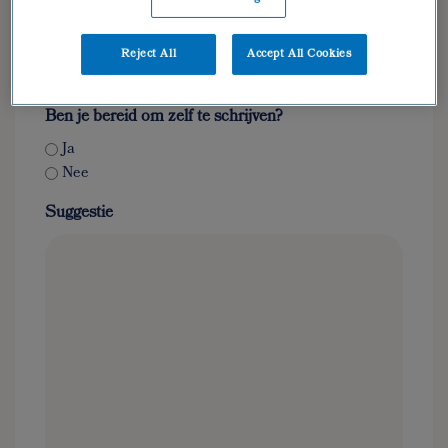
E-mailadres
Reject All
Accept All Cookies
Ben je bereid om zelf te schrijven?
Ja
Nee
Suggestie