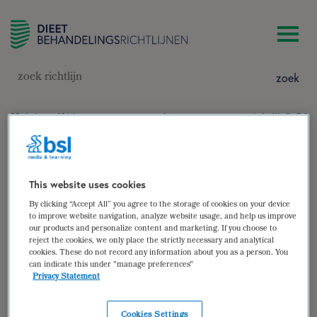
zoek
Heb je zelf ideeën voor een onderwerp voor een richtlijn? Of
wil je zelf een richtlijn schrijven? Laat het ons dan weten
door onderstaand formulier in te vullen.
This website uses cookies
Voornaam
By clicking “Accept All” you agree to the storage of cookies on your device
to improve website navigation, analyze website usage, and help us improve
our products and personalize content and marketing. If you choose to
reject the cookies, we only place the strictly necessary and analytical
cookies. These do not record any information about you as a person. You
can indicate this under "manage preferences"
Achternaam
Privacy Statement
Cookies Settings